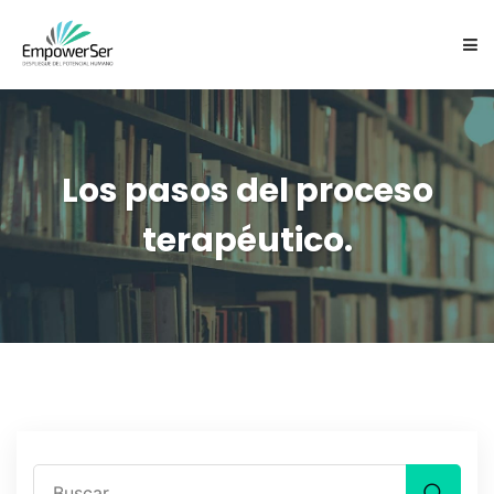
NOSOTROS
SERVICIOS
Los pasos del proceso
terapéutico.
CARTAS EXPRESIVAS ES
EQUIPO
FOCUSING
CONTACTO