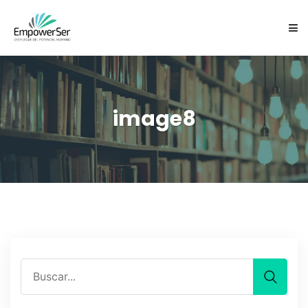
NOSOTROS
SERVICIOS
image8
CARTAS EXPRESIVAS ES
EQUIPO
FOCUSING
CONTACTO