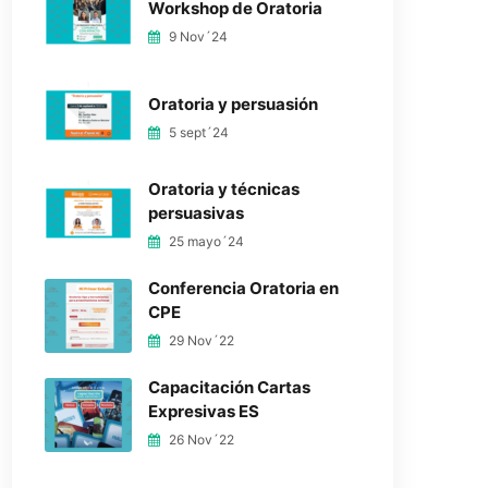
Workshop de Oratoria
9 Nov´24
Oratoria y persuasión
5 sept´24
Oratoria y técnicas
persuasivas
25 mayo´24
Conferencia Oratoria en
CPE
29 Nov´22
Capacitación Cartas
Expresivas ES
26 Nov´22